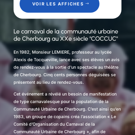
VOIR LES AFFICHES
Le carnaval de la communauté urbaine
de Cherbourg au XXe siècle "COCCUC"
En 1982, Monsieur LEMIERE, professeur au lycée
Alexis de Tocqueville, lance avec ses élèves un avis
de rendez-vous à la sortie d’un spectacle au théâtre
de Cherbourg. Cinq cents personnes déguisées se
présentent au lieu de rendez-vous.
Cet événement a révélé un besoin de manifestation
de type carnavalesque pour la population de la
Communauté Urbaine de Cherbourg. C’est ainsi qu’en
1983, un groupe de copains créa l’association « Le
Comité d’Organisation du Carnaval de la
Communauté Urbaine de Cherbourg », afin de