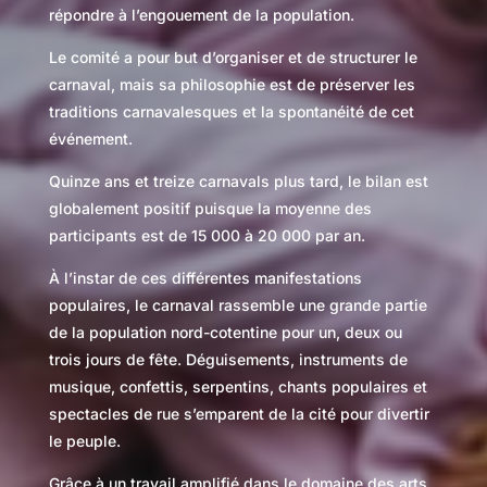
répondre à l’engouement de la population.
Le comité a pour but d’organiser et de structurer le
carnaval, mais sa philosophie est de préserver les
traditions carnavalesques et la spontanéité de cet
événement.
Quinze ans et treize carnavals plus tard, le bilan est
globalement positif puisque la moyenne des
participants est de 15 000 à 20 000 par an.
À l’instar de ces différentes manifestations
populaires, le carnaval rassemble une grande partie
de la population nord-cotentine pour un, deux ou
trois jours de fête. Déguisements, instruments de
musique, confettis, serpentins, chants populaires et
spectacles de rue s’emparent de la cité pour divertir
le peuple.
Grâce à un travail amplifié dans le domaine des arts