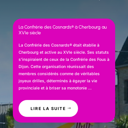
La Confrérie des Cosnards® à Cherbourg au
XVIe siècle
La Confrérie des Cosnards® était établie à
Cherbourg et active au XVIe siècle. Ses statuts
s’inspiraient de ceux de la Confrérie des Fous à
Dijon. Cette organisation réunissait des
membres considérés comme de véritables
joyeux drilles, déterminés à égayer la vie
provinciale et à briser sa monotonie …
LIRE LA SUITE